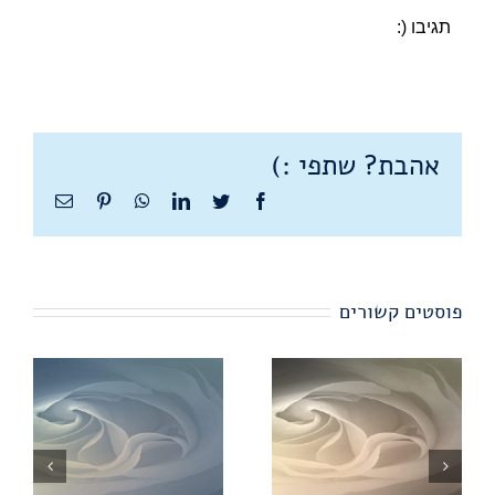
תגיבו (:
אהבת? שתפי :)
Facebook
Twitter
LinkedIn
WhatsApp
Pinterest
כתובת
דואר
אלקטרוני
פוסטים קשורים