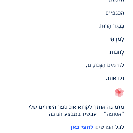
הכנפיים
כְּנֶגֶד הָרוּחַ.
לָמַדְתִּי
לְחַכּוֹת
לזרמים הַנְּכוֹנִים,
ולדאות.
מזמינה אותך לקרוא את ספר השירים שלי
"אסופה" – עכשיו במבצע חנוכה
לכל הפרטים
לחצי כאן