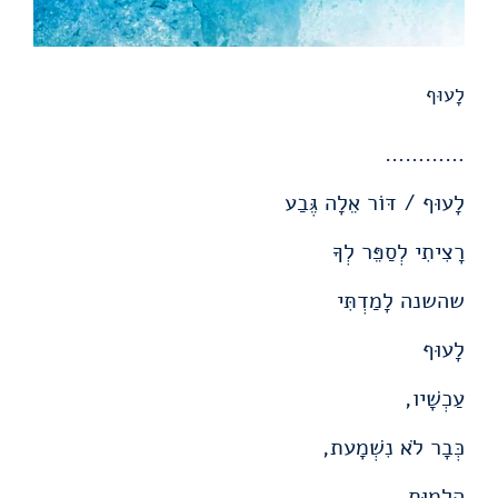
לָעוּף
…………
לָעוּף / דּוֹר אֵלָה גֶּבַע
רָצִיתִי לְסַפֵּר לְךָ
שהשנה לָמַדְתִּי
לָעוּף
עַכְשָׁיו,
כְּבָר לֹא נִשְׁמָעת,
הַלְמוּת