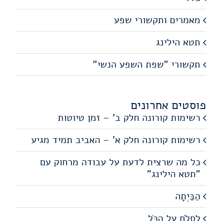
מאמרים ותקשורי שפע
תטא הילינג
תקשורי "שפת השפע הנשי"
פוסטים אחרונים
רשימות קורונה חלק ב' – זמן טיוטות
רשימות קורונה חלק א' – האביב תמיד מגיע
כל מה שרצית לדעת על עבודה מרחוק עם
"תטא הילינג"
הַבַּיְתָה
לִסְלֹחַ עַל הַכֹּל