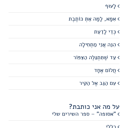
לָעוּף
אִמָּא, לָמָּה אַתְּ כּוֹתֶבֶת
כְּדֵי לָדַעַת
הִנֵּה אֲנִי מַתְחִילָה
עַד שֶׁתִּתְגַּלֶּה הַצִּפּוֹר
חֲלוֹם אֶחָד
עִם הַגַּב אֶל הַקִּיר
על מה אני כותבת?
"אסופה" – ספר השירים שלי
כללי