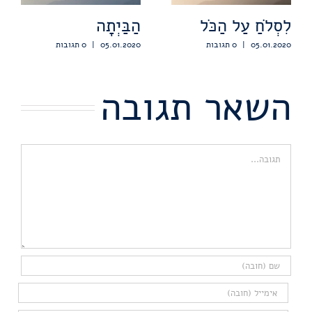
לִסְלֹחַ עַל הַכֹּל
הַבַּיְתָה
05.01.2020
|
0 תגובות
05.01.2020
|
0 תגובות
השאר תגובה
הערה