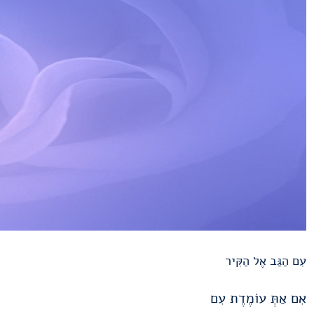
עִם הַגַּב אֶל הַקִּיר
אִם אַתְּ עוֹמֶדֶת עִם