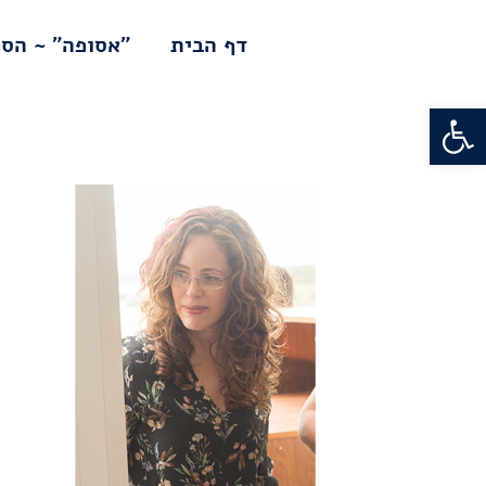
דלג
לתוכן
דף הבית
"אסופה" ~ הס
פתח סרגל נגישות