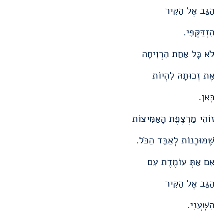
הַגַּב אֶל הַקִּיר
הִזְדַּקְּפִי.
לֹא כָּל אַחַת הִרְוִיחָה
אֶת זְכוּתָהּ לִהְיוֹת
כָּאן.
זוֹהִי מַרְצֶפֶת הָאַמִּיצוֹת
שֶׁמּוּכָנוֹת לְאַבֵּד הַכֹּל.
אִם אַתְּ עוֹמֶדֶת עִם
הַגַּב אֶל הַקִּיר
הִשָּׁעֲנִי.