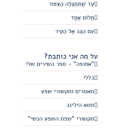
עַד שֶׁתִּתְגַּלֶּה הַצִּפּוֹר
חֲלוֹם אֶחָד
עִם הַגַּב אֶל הַקִּיר
על מה אני כותבת?
"אסופה" – ספר השירים שלי
כללי
מאמרים ותקשורי שפע
תטא הילינג
תקשורי "שפת השפע הנשי"