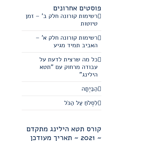
פוסטים אחרונים
רשימות קורונה חלק ב' – זמן
טיוטות
רשימות קורונה חלק א' –
האביב תמיד מגיע
כל מה שרצית לדעת על
עבודה מרחוק עם "תטא
הילינג"
הַבַּיְתָה
לִסְלֹחַ עַל הַכֹּל
קורס תטא הילינג מתקדם
~ 2021 ~ תאריך מעודכן