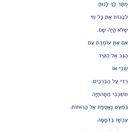
מֻתָּר לָךְ לָנוּחַ
לְבַכּוֹת אֶת כָּל מִי
שֶׁלֹּא הָיָה שָׁם.
אִם אַתְּ עוֹמֶדֶת עִם
הַגַּב אֶל הַקִּיר
שְׁבִי אוֹ
רְדִי עַל הַבִּרְכַּיִם.
תִּשְׁכְּבִי מֵתָהחַיָּה
כִּמְעַט נֶאֱסֶפֶת אֶל הָרוּחוֹת.
עַכְשָׁו בַּדְּמָמָה