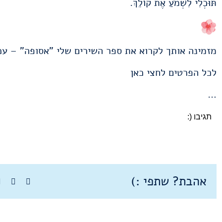
תּוּכְלִי לִשְׁמֹעַ אֶת קוֹלֵךְ.
מזמינה אותך לקרוא את ספר השירים שלי "אסופה" – עכ
לכל הפרטים
לחצי כאן
…
תגיבו (:
אהבת? שתפי :)
tter
acebook