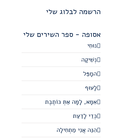
הרשמה לבלוג שלי
אסופה - ספר השירים שלי
נוּחִי
נְשִׁיקָה
המָפַּל
לָעוּף
אִמָּא, לָמָּה אַתְּ כּוֹתֶבֶת
כְּדֵי לָדַעַת
הִנֵּה אֲנִי מַתְחִילָה