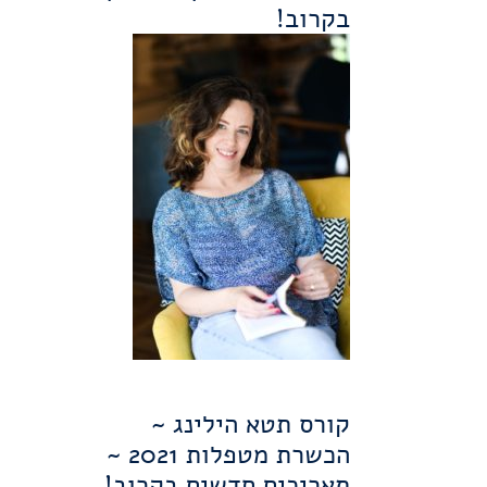
בקרוב!
אִמָּא, לָמָּה אַתְּ
כּוֹתֶבֶת
05.01.2020
|
0 תגובות
קורס תטא הילינג ~
הכשרת מטפלות 2021 ~
תאריכים חדשים בקרוב!